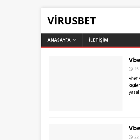
VIRUSBET
ANASAYFA
İLETIŞIM
Vbe
15
Vbet 
kişil
yasal
Vbe
22