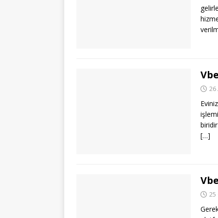
gelir
hizme
veril
Vbe
26
Eviniz
işlemi
birid
[…]
Vbe
25
Gerek