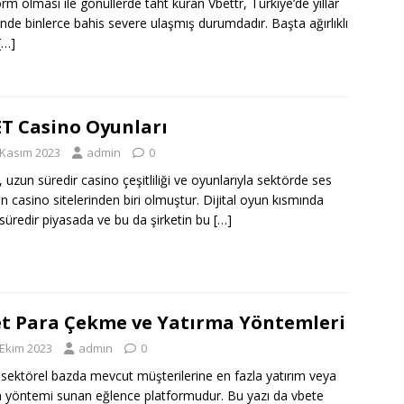
orm olması ile gönüllerde taht kuran Vbettr, Türkiye’de yıllar
sinde binlerce bahis severe ulaşmış durumdadır. Başta ağırlıklı
[…]
T Casino Oyunları
 Kasım 2023
admin
0
 uzun süredir casino çeşitliliği ve oyunlarıyla sektörde ses
en casino sitelerinden biri olmuştur. Dijital oyun kısmında
süredir piyasada ve bu da şirketin bu
[…]
t Para Çekme ve Yatırma Yöntemleri
 Ekim 2023
admin
0
 sektörel bazda mevcut müşterilerine en fazla yatırım veya
 yöntemi sunan eğlence platformudur. Bu yazı da vbete