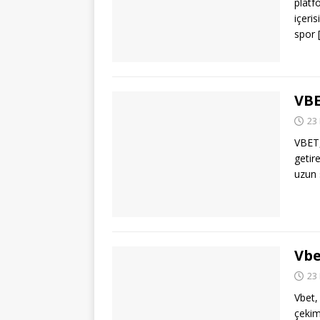
platf
içeri
spor
VBE
23
VBET,
getir
uzun 
Vbe
23
Vbet,
çekim