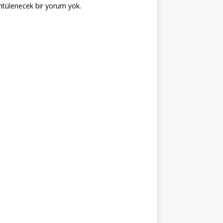
tülenecek bir yorum yok.