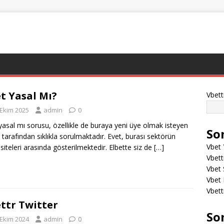
t Yasal Mı?
Vbettr
 Ekim 2025
admin
0
yasal mı sorusu, özellikle de buraya yeni üye olmak isteyen
So
er tarafından sıklıkla sorulmaktadır. Evet, burası sektörün
Vbet 
 siteleri arasında gösterilmektedir. Elbette siz de
[…]
Vbett
Vbet
Vbet 
Vbett
ttr Twitter
So
 Ekim 2024
admin
0