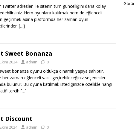
Görün
r Twitter adresleri ile sitenin tüm güncelliğini daha kolay
 edebilirsiniz. Hem oyunlara katılmak hem de eğlenceli
 geçirmek adına platformda her zaman oyun
tlerinden
[…]
t Sweet Bonanza
 Ekim 2024
admin
0
sweet bonanza oyunu oldukça dinamik yapıya sahiptir.
e her zaman eğlenceli vakit geçirebileceğiniz seçenekler
nda bulunur. Bu oyuna katılmak istediğinizde özellikle hangi
atifi tercih
[…]
t Discount
 Ekim 2024
admin
0