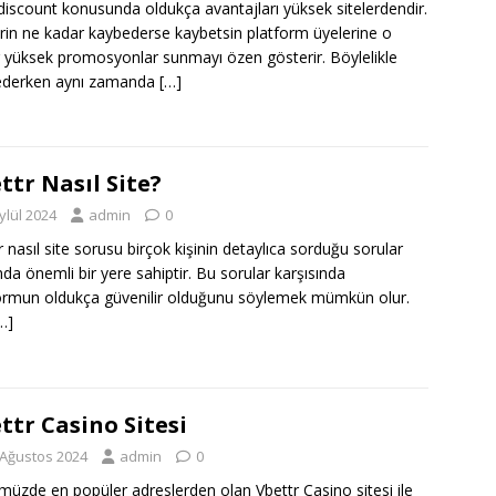
discount konusunda oldukça avantajları yüksek sitelerdendir.
rin ne kadar kaybederse kaybetsin platform üyelerine o
 yüksek promosyonlar sunmayı özen gösterir. Böylelikle
ederken aynı zamanda
[…]
ttr Nasıl Site?
ylül 2024
admin
0
r nasıl site sorusu birçok kişinin detaylıca sorduğu sorular
nda önemli bir yere sahiptir. Bu sorular karşısında
ormun oldukça güvenilir olduğunu söylemek mümkün olur.
…]
ttr Casino Sitesi
 Ağustos 2024
admin
0
üzde en popüler adreslerden olan Vbettr Casino sitesi ile