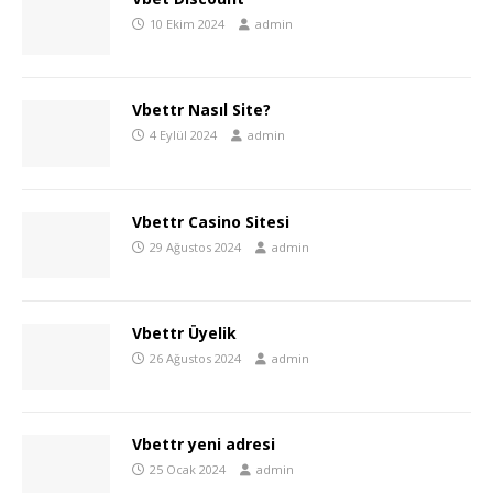
10 Ekim 2024
admin
Vbettr Nasıl Site?
4 Eylül 2024
admin
Vbettr Casino Sitesi
29 Ağustos 2024
admin
Vbettr Üyelik
26 Ağustos 2024
admin
Vbettr yeni adresi
25 Ocak 2024
admin