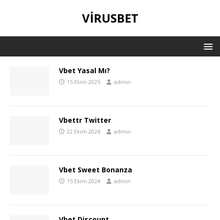
VIRUSBET
Vbet Yasal Mı?
15 Ekim 2025
admin
Vbettr Twitter
22 Ekim 2024
admin
Vbet Sweet Bonanza
15 Ekim 2024
admin
Vbet Discount